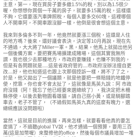
主意，第一，現在買房子要多繳1.5%的稅，別以為1.5很少
喔，你想想你買個一千萬的房子，就要多15萬的稅，這樣還
不夠，它還要漲汽車牌照稅，每個人要多交60塊，這裡哪個
人不開車阿，不開車跟沒腳一樣，他倒是很會想這個主意。
我來到多倫多不到一年，他竟然就要漲三個稅，這還是人住
的地方嗎？後來，還好議會表決，決定等10月再說，現在先
不通過，大大將了Miller一軍。黑，結果，他馬上就拋出他另
一個後備方案，要把賽馬場擴建成賭場，這個其實我無所
謂，我也很少去那種地方，市政府要賺錢，也賺不到我的，
但是有各問題就是.....這是省政府管的....市政府沒辦法擅自更
改....好，他也知道這也跟上次那個控訴一樣，將不了了之，
於是，他又拋出了一個議題，就是他要把一條賠錢的地鐵停
使，挖靠，你也會不會太扯了，這就像是馬英九說：阿 市政
府沒錢（阿！我忘了他已經要來選總統了），我決定把木柵
縣停使，以後去動物園看雄貓，請自己搭小黃，或是騎腳踏
車去，老子不管了，（不過假如馬英九真的這麼有魄力，選
總統應該沒問題啦）
當然，這就是目前的進展，再來怎樣，就要看看他真的要怎
麼搞了，不過聽global TV說，他才通過一個預算，要用三百
萬(這是加幣喔）來整修他的office，然後每個市議員增加一堆