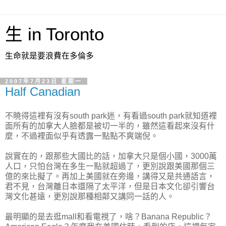
生 in Toronto
生命就是要浪費在多倫多
2007年7月23日 星期一
Half Canadian
不曉得這裡有沒有south park迷，有看過south park就知道裡
面所有的加拿大人臉都是被切一半的，雖然這看起來沒有什
麼，不過裡面似乎有透露一點點不爽端倪。
說實在的，跟那些大國比的話，加拿大只是個小國，3000萬
人口，只怕台灣在多生一點就超過了，更別說跟美國那個三
億的來比擬了。再加上美國就在旁邊，講得又是共通語言，
君不見，台灣離日本還隔了太平洋，但是日本文化卻引響台
灣文化甚遠，更別說那種相鄰又講同一話的人。
最明顯的是去逛mall和看電視了，啥？Banana Republic？