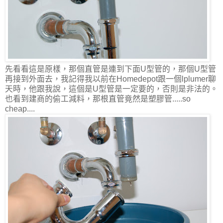
先看看這是原樣，那個直管是連到下面U型管的，那個U型管
再接到外面去，我記得我以前在Homedepot跟一個lplumer聊
天時，他跟我說，這個是U型管是一定要的，否則是非法的。
也看到建商的偷工減料，那根直管竟然是塑膠管.....so
cheap....