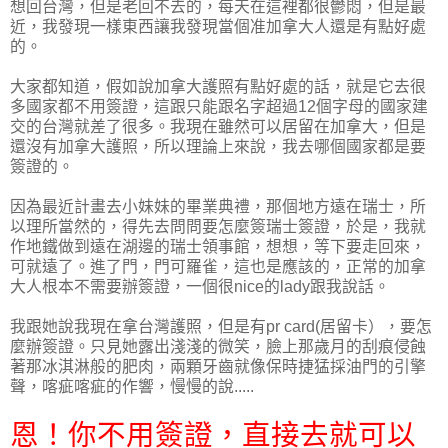
想回台灣，但是老回不去的，每天在這裡都很鬱悶，但是最
近，我發現一樣東西讓我發現當個准加拿大人還是有點好處
的。
大家都知道，假如說加拿大護照有點好處的話，就是它去很
多國家都不用簽證，這跟只能跟名字超過12個字母的國家建
交的台灣就差了很多。我現在雖然可以居留在加拿大，但是
還沒有加拿大護照，所以理論上來說，我去哪個國家都是要
簽證的。
因為最近計畫去小妹妹的畢業典禮，那個地方遠在瑞士，所
以理所當然的，得先去問問要怎麼簽瑞士簽證，於是，我就
作地鐵做到遠在湖邊的瑞士領事館，想想，等下要走回來，
可就遠了。進了門，門可羅雀，這也是應該的，正常的加拿
大人根本不需要辦簽證，一個很nice的lady跟我說話。
我跟她說我現在拿台灣護照，但是有pr card(居留卡），要怎
麼辦簽證。只見她露出淺淺的微笑，臉上那歲月的刮痕侵蝕
著那冰淇淋般的肥肉，兩顆牙齒就像保時捷猛採油門的引擎
聲，喀疵喀疵的作響，慢慢的說.....
恩！你不用簽證，直接去就可以