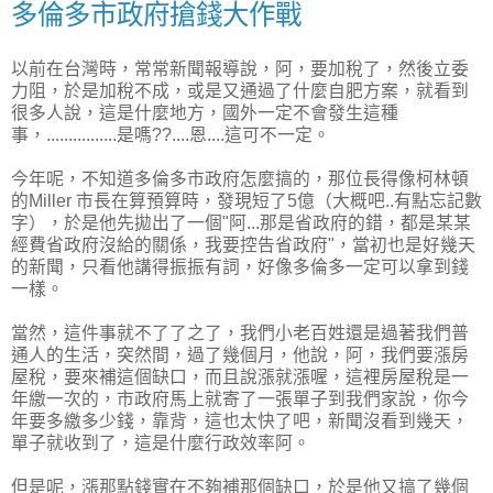
多倫多市政府搶錢大作戰
以前在台灣時，常常新聞報導說，阿，要加稅了，然後立委
力阻，於是加稅不成，或是又通過了什麼自肥方案，就看到
很多人說，這是什麼地方，國外一定不會發生這種
事，................是嗎??....恩....這可不一定。
今年呢，不知道多倫多市政府怎麼搞的，那位長得像柯林頓
的Miller 市長在算預算時，發現短了5億（大概吧..有點忘記數
字），於是他先拋出了一個"阿...那是省政府的錯，都是某某
經費省政府沒給的關係，我要控告省政府"，當初也是好幾天
的新聞，只看他講得振振有詞，好像多倫多一定可以拿到錢
一樣。
當然，這件事就不了了之了，我們小老百姓還是過著我們普
通人的生活，突然間，過了幾個月，他說，阿，我們要漲房
屋稅，要來補這個缺口，而且說漲就漲喔，這裡房屋稅是一
年繳一次的，市政府馬上就寄了一張單子到我們家說，你今
年要多繳多少錢，靠背，這也太快了吧，新聞沒看到幾天，
單子就收到了，這是什麼行政效率阿。
但是呢，漲那點錢實在不夠補那個缺口，於是他又搞了幾個