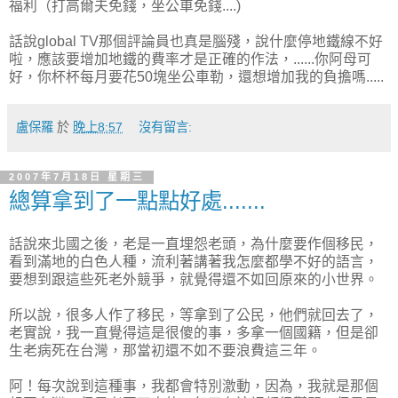
福利（打高爾夫免錢，坐公車免錢....)
話說global TV那個評論員也真是腦殘，說什麼停地鐵線不好
啦，應該要增加地鐵的費率才是正確的作法，......你阿母可
好，你杯杯每月要花50塊坐公車勒，還想增加我的負擔嗎.....
盧保羅
於
晚上8:57
沒有留言:
2007年7月18日 星期三
總算拿到了一點點好處.......
話說來北國之後，老是一直埋怨老頭，為什麼要作個移民，
看到滿地的白色人種，流利著講著我怎麼都學不好的語言，
要想到跟這些死老外競爭，就覺得還不如回原來的小世界。
所以說，很多人作了移民，等拿到了公民，他們就回去了，
老實說，我一直覺得這是很傻的事，多拿一個國籍，但是卻
生老病死在台灣，那當初還不如不要浪費這三年。
阿！每次說到這種事，我都會特別激動，因為，我就是那個