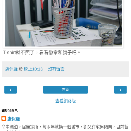
T-shirt就不照了，看看徽章和旗子吧。
盧保羅
於
晚上10:13
沒有留言:
‹
›
首頁
查看網路版
關於我自己
盧保羅
命中漂泊，居無定所，每兩年就換一個城市，卻又有宅男傾向，目前暫