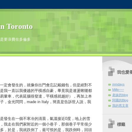
n Toronto
是要浪費在多倫多
日
我也愛
mmdays
一定會發生的，就像你出門會忘記戴錢包，但是絕對不
Miife~~~
是我一直以我優越的平橫感自豪，畢竟我是連盪鞦韆都
老妹的blog
易暈車，代表延腦很發達，平橫感就越好），再加上本
阿國的Blog
金光閃閃，made in Italy，簡直是告訴世人說，我
我的舊文章
是發生在一個不寒冷的清晨，氣溫接近0度，地上的雪
標籤
，我走在我們家附近的一個小巷子，那個巷子平常很少
多，於是，我就跌倒了，最可恨的是，我跌倒時，回頭