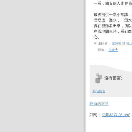
一看，四五個人走在我
最後提供一點小常識，
雪變成一灘水，一灘水
實在很難看出來，所以
在雪地開車時，看到白
心。
張貼者：
盧保羅
於
晚上
標籤：
加拿大
沒有留言:
張貼留言
較新的文章
訂閱：
張貼留言 (Atom)