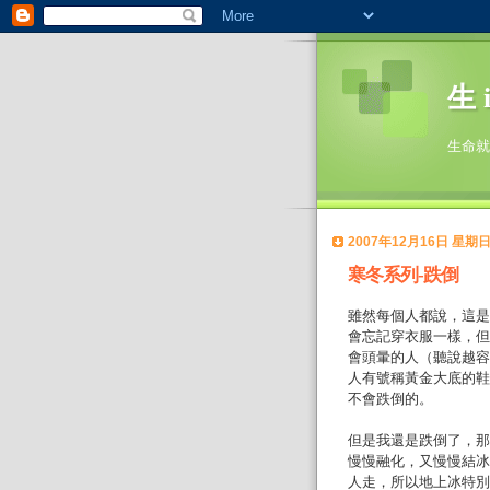
生 i
生命就
2007年12月16日 星期
寒冬系列-跌倒
雖然每個人都說，這是
會忘記穿衣服一樣，但
會頭暈的人（聽說越容
人有號稱黃金大底的鞋子，
不會跌倒的。
但是我還是跌倒了，那
慢慢融化，又慢慢結冰
人走，所以地上冰特別