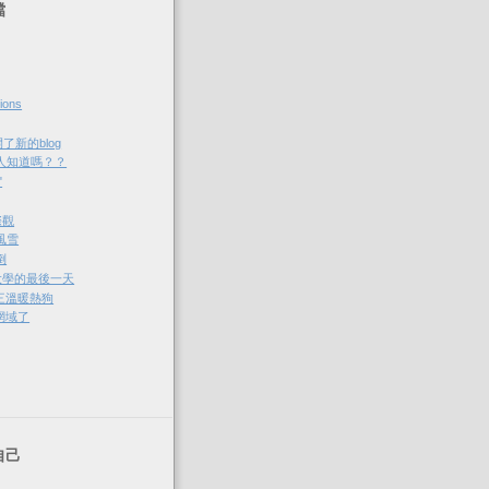
檔
ions
開了新的blog
有人知道嗎？？
"
際觀
風雪
倒
大學的最後一天
三溫暖熱狗
網域了
自己