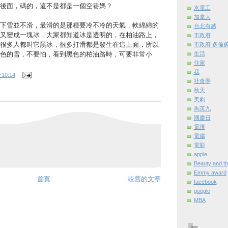
後面，碼的，這不是都是一個空巷媽？
水電工
加拿大
下雪並不滑，最滑的是那種要冷不冷的天氣，軟綿綿的
台北有感
又變成一塊冰，大家都知道冰是透明的，在柏油路上，
市政府
很多人都叫它黑冰，很多打滑都是發生在這上面，所以
市政府 多倫
生活
色的雪，不要怕，看到黑色的柏油路時，可要非常小
住家
我
10:14
社會學
秋天
美劇
馬英九
國慶日
電視
電腦
電影
apple
Beauty and t
Emmy award
首頁
較舊的文章
facebook
google
MBA