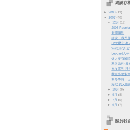
網誌存
►
2008
(13)
▼
2007
(40)
▼
12月
(12)
2008 Resolut
新聞兩則
話說....我又
LV怎麼念 
Wii把手"外套
Leopard入手
做人要有國
寒冬系列-暴
寒冬系列-跌
我在多倫多
寒冬專輯： 
好吧 我又換
►
10月
(8)
►
9月
(8)
►
7月
(5)
►
6月
(7)
關於我