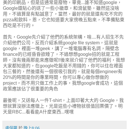
美的印刷品，但是這通常是廢物，畢竟...誰不知道google，
Google還貼心的送了一些小徽章，和滑鼠墊，雖然這沒啥
用，不過算是有點誠意了，當然，最好的就是還有吃不完的
pizza和飲料，恩，它也知道要大家傍晚五點來，不準備點東
西吃是不行的。
首先，Google先介紹了他們的系統架構，啥....有人招生不先
介紹他們公司，反而介紹系統google file system，這就是
google，裡面一堆geek，講了一堆電腦專有名詞，隔壁念
finance的已經昏昏欲睡了，不過想想google招的就是工程
師，沒有幾兩那能來應徵呢!!後來就介紹了他們的福利，我想
大家都知道的，在google吃飯是不用錢的，你可以住在裡面
包三餐的，然後還有一個很吸引我的，就是每個engineer有
20%的時間是你的專業時間，你可以專心做你想做的
project，而不用只做工作上的事，我想google會成功，這個
政策應該佔了很重要的角色
最後呢，又送每人一件T-shirt，上面印著大大的 Google，我
想就算沒辦法應徵上，光是這些小禮物就很值回票價了。明
天是RBC...看看能A什麼東西...嘿嘿
盧保羅
於
晚上8:06