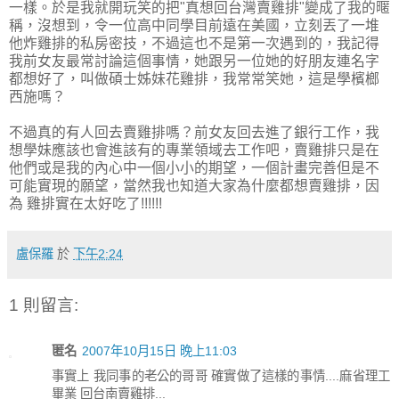
一樣。於是我就開玩笑的把"真想回台灣賣雞排"變成了我的暱
稱，沒想到，令一位高中同學目前遠在美國，立刻丟了一堆
他炸雞排的私房密技，不過這也不是第一次遇到的，我記得
我前女友最常討論這個事情，她跟另一位她的好朋友連名字
都想好了，叫做碩士姊妹花雞排，我常常笑她，這是學檳榔
西施嗎？
不過真的有人回去賣雞排嗎？前女友回去進了銀行工作，我
想學妹應該也會進該有的專業領域去工作吧，賣雞排只是在
他們或是我的內心中一個小小的期望，一個計畫完善但是不
可能實現的願望，當然我也知道大家為什麼都想賣雞排，因
為 雞排實在太好吃了!!!!!!
盧保羅
於
下午2:24
1 則留言:
匿名
2007年10月15日 晚上11:03
事實上 我同事的老公的哥哥 確實做了這樣的事情....麻省理工
畢業 回台南賣雞排...